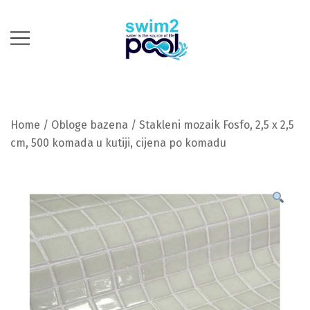
Skip
to
content
Mi gradimo, Vi se
swim2pool
kupate!
Home
/
Obloge bazena
/ Stakleni mozaik Fosfo, 2,5 x 2,5
cm, 500 komada u kutiji, cijena po komadu