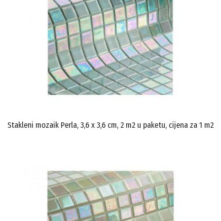
Stakleni mozaik Perla, 3,6 x 3,6 cm, 2 m2 u paketu, cijena za 1 m2