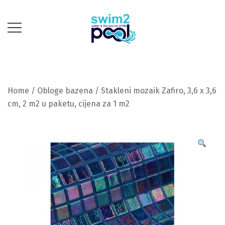
Skip
to
content
Mi gradimo, Vi se
swim2pool
kupate!
Home
/
Obloge bazena
/ Stakleni mozaik Zafiro, 3,6 x 3,6
cm, 2 m2 u paketu, cijena za 1 m2