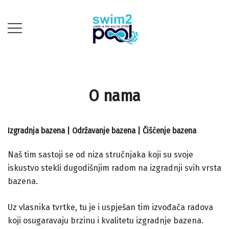
Skip
to
content
Mi gradimo, Vi se
swim2pool
kupate!
O nama
Izgradnja bazena | Održavanje bazena | Čišćenje bazena
Naš tim sastoji se od niza stručnjaka koji su svoje
iskustvo stekli dugodišnjim radom na izgradnji svih vrsta
bazena.
Uz vlasnika tvrtke, tu je i uspješan tim izvođača radova
koji osugaravaju brzinu i kvalitetu izgradnje bazena.