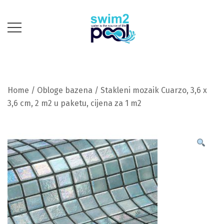
Skip
to
content
Mi gradimo, Vi se
swim2pool
kupate!
Home
/
Obloge bazena
/ Stakleni mozaik Cuarzo, 3,6 x
3,6 cm, 2 m2 u paketu, cijena za 1 m2